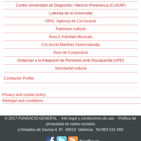
Centre Universitari de Diagnòstic i Atenció Primerenca (CUDAP)
Latenda de la Universitat
OPAL. Agència de Col·locació
Patrimoni cultural
Àrea d´Activitats Musicals
Col·lecció Martínez Guerricabeitia
Àrea de Cooperació
Unitat per a la Integració de Persones amb Discapacitat (UPD)
Voluntariat cultural
Contractor Profile
Privacy and cookie policy
Infolegal and conditions
© 2017 FUNDACIO GENERAL -
Info legal y condiciones de uso
-
Política de
privacidad en redes sociales
c/ Amadeu de Savoia 4, 6ª, 46010 València . Tel:963 531 060
fguv@uv.es