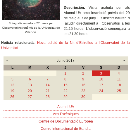
Descripción:
Visita gratuïta per als
Alumni UV amb inscripció prèvia del 29
de maig al 7 de juny. Els inscrits hauran d
´acudir directament a l´Observatori a les
Fotografia estrella m27 presa per
Observatori Astronòmic de la Universitat de
21:15 hores. L´observació començarà a
València.
les 21:30 hores.
Noticia relacionada
:
Nova edició de la Nit d’Estrelles a l’Observatori de la
Universitat
<
Junio 2017
>
L
M
X
J
V
S
D
1
2
3
4
5
6
7
8
9
10
11
12
13
14
15
16
17
18
19
20
21
22
23
24
25
26
27
28
29
30
Alumni UV
Arts Escèniques
Centre de Documentació Europea
Centre Internacional de Gandia