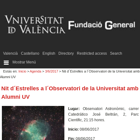
Valencià
Castellano
English
Directory
Restricted access
Search
Mostrar Menú
Estás en:
Inicio
>
Agenda
>
3/6/2017
> Nit d´Estrelles a l´Observatori de la Universitat amb
Alumni UV
Nit d´Estrelles a l´Observatori de la Universitat amb
Alumni UV
Lugar:
Observatori Astronòmic, carrer
Catedrático José Beltrán, 2, Parc
Científic, 21:15 hores.
Inicio:
08/06/2017
Fin:
08/06/2017