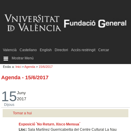
Valencià
Castellano
English
Directori
Accès restringit
Cercar
Mostrar Menú
Estàs a:
Inici
>
Agenda
>
15/6/2017
Agenda - 15/6/2017
15
Juny
2017
Dijous
Tornar a hui
Exposició ´No Return. Xisco Mensua´
Lloc:
Sala Martínez Guerricabeitia del Centre Cultural La Nau