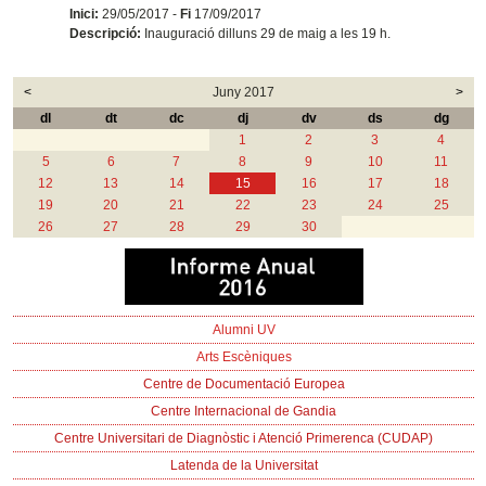
Inici:
29/05/2017 -
Fi
17/09/2017
Descripció:
Inauguració dilluns 29 de maig a les 19 h.
<
Juny 2017
>
dl
dt
dc
dj
dv
ds
dg
1
2
3
4
5
6
7
8
9
10
11
12
13
14
15
16
17
18
19
20
21
22
23
24
25
26
27
28
29
30
Alumni UV
Arts Escèniques
Centre de Documentació Europea
Centre Internacional de Gandia
Centre Universitari de Diagnòstic i Atenció Primerenca (CUDAP)
Latenda de la Universitat