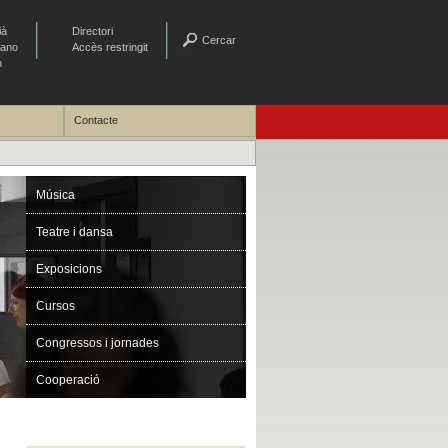
ià
Directori
Cercar
lano
Accès restringit
h
Contacte
Música
Teatre i dansa
Exposicions
Cursos
Congressos i jornades
Cooperació
L´OFUV al Palau de la Música de V