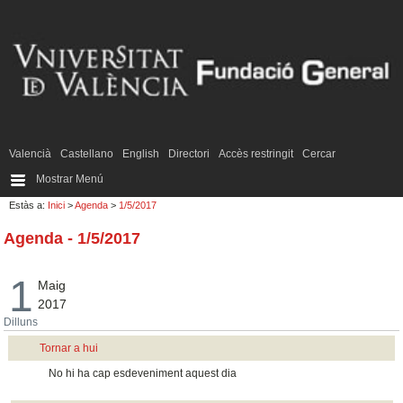
Valencià
Castellano
English
Directori
Accès restringit
Cercar
Mostrar Menú
Estàs a:
Inici
>
Agenda
>
1/5/2017
Agenda - 1/5/2017
1
Maig
2017
Dilluns
Tornar a hui
No hi ha cap esdeveniment aquest dia