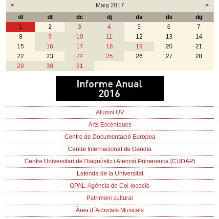
<
Maig 2017
>
dl
dt
dc
dj
dv
ds
dg
1
2
3
4
5
6
7
8
9
10
11
12
13
14
15
16
17
18
19
20
21
22
23
24
25
26
27
28
29
30
31
Alumni UV
Arts Escèniques
Centre de Documentació Europea
Centre Internacional de Gandia
Centre Universitari de Diagnòstic i Atenció Primerenca (CUDAP)
Latenda de la Universitat
OPAL. Agència de Col·locació
Patrimoni cultural
Àrea d´Activitats Musicals