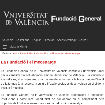
Valencià
Castellano
English
Directori
Accès restringit
Cercar
Mostrar Menú
Estàs a:
Inici
>
Patrocini i col·laboració
>
La Fundació i el mecenatge
La Fundació i el mecenatge
La Fundació General de la Universitat de València constitueix un vehicle idoni
per a canalitzar la col·laboració amb la Universitat de València, i la vinculació
amb ella és, abans que res, una manera de sumar-se a la tasca que, en l’àmbit
de la formació, la recerca, la cultura i l’acció social, es desenvolupa en el si de la
Institució mateixa.
La Fundació General de la Universitat de València proporciona a empreses,
institucions i particulars l’oportunitat de col·laborar en el compliment dels
objectius de l’Entitat a través d’accions de patrocini i mecenatge.