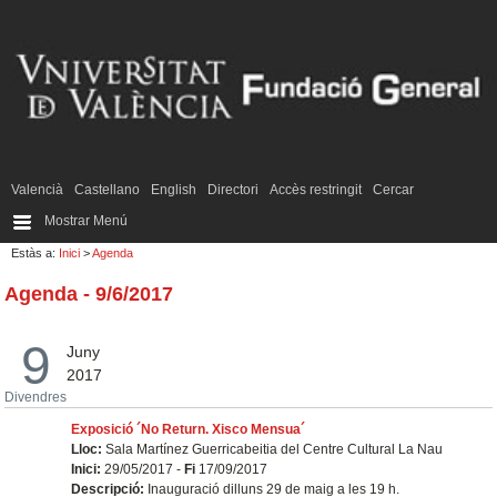
Valencià
Castellano
English
Directori
Accès restringit
Cercar
Mostrar Menú
Estàs a:
Inici
>
Agenda
Agenda - 9/6/2017
9
Juny
2017
Divendres
Exposició ´No Return. Xisco Mensua´
Lloc:
Sala Martínez Guerricabeitia del Centre Cultural La Nau
Inici:
29/05/2017 -
Fi
17/09/2017
Descripció:
Inauguració dilluns 29 de maig a les 19 h.