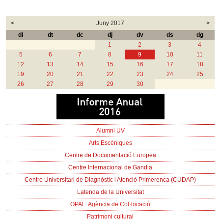
<
Juny 2017
>
dl
dt
dc
dj
dv
ds
dg
1
2
3
4
5
6
7
8
9
10
11
12
13
14
15
16
17
18
19
20
21
22
23
24
25
26
27
28
29
30
Alumni UV
Arts Escèniques
Centre de Documentació Europea
Centre Internacional de Gandia
Centre Universitari de Diagnòstic i Atenció Primerenca (CUDAP)
Latenda de la Universitat
OPAL. Agència de Col·locació
Patrimoni cultural