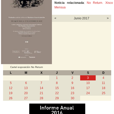
Noticia relacionada
:
No Return. Xisco
Mensua
<
Junio 2017
>
Cartel exposición No Return
L
M
X
J
V
S
D
1
2
3
4
5
6
7
8
9
10
11
12
13
14
15
16
17
18
19
20
21
22
23
24
25
26
27
28
29
30