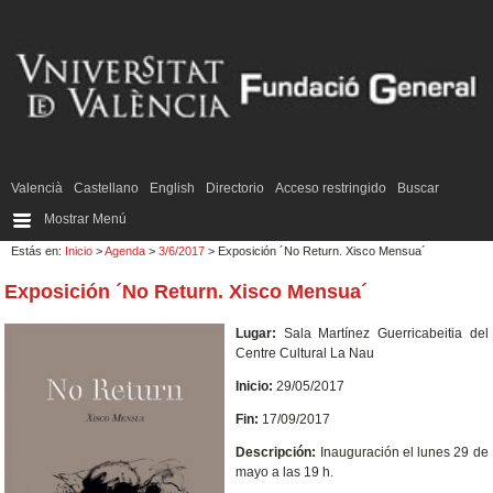
Valencià
Castellano
English
Directorio
Acceso restringido
Buscar
Mostrar Menú
Estás en:
Inicio
>
Agenda
>
3/6/2017
> Exposición ´No Return. Xisco Mensua´
Exposición ´No Return. Xisco Mensua´
Lugar:
Sala Martínez Guerricabeitia del
Centre Cultural La Nau
Inicio:
29/05/2017
Fin:
17/09/2017
Descripción:
Inauguración el lunes 29 de
mayo a las 19 h.