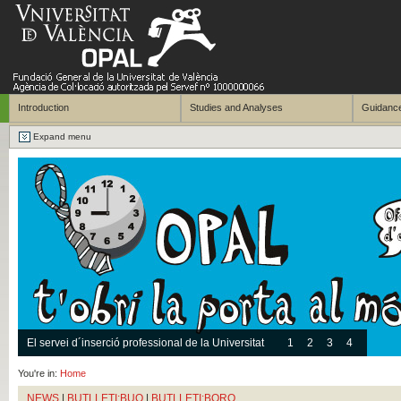
Introduction
Studies and Analyses
Guidance
Expand menu
El servei d´inserció professional de la Universitat
1
2
3
4
You're in:
Home
NEWS
|
BUTLLETI:BUO
|
BUTLLETI:BORO