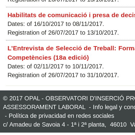
Habilitats de comunicació i presa de deci
Dates: of 16/10/2017 to 08/11/2017.
Registration of 26/07/2017 to 13/10/2017.
L’Entrevista de Selecció de Treball: Form
Competències (18a edició)
Dates: of 02/11/2017 to 10/11/2017.
Registration of 26/07/2017 to 31/10/2017.
Curs Semi-presencial: Eines per a la 
© 2017 OPAL - OBSERVATORI D'INSERCIÓ P
edició)
ASSESSORAMENT LABORAL -
Info legal y co
Dates: of 06/11/2017 to 01/12/2017.
-
Política de privacidad en redes sociales
Registration of 26/07/2017 to 05/11/2017.
c/ Amadeu de Savoia 4 - 1ª i 2ª planta, 46010 Va
Emprendre en Grup: Els avantatges de l