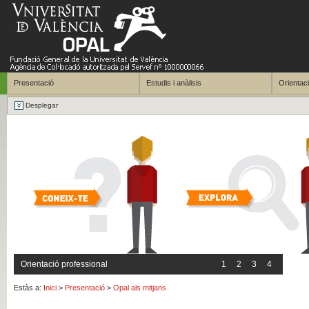
Presentació
Estudis i anàlisis
Orientaci
Desplegar
Orientació professional
1
2
3
4
Estàs a:
Inici
>
Presentació
>
Opal als mitjans