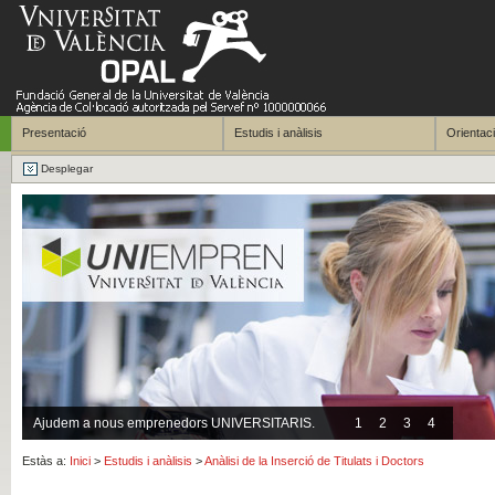
Presentació
Estudis i anàlisis
Orientaci
Desplegar
Ajudem a nous emprenedors UNIVERSITARIS.
1
2
3
4
Estàs a:
Inici
>
Estudis i anàlisis
>
Anàlisi de la Inserció de Titulats i Doctors