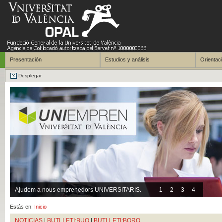
Presentación
Estudios y análisis
Orientaci
Desplegar
Ajudem a nous emprenedors UNIVERSITARIS.
1
2
3
4
Estás en:
Inicio
NOTICIAS
|
BUTLLETI:BUO
|
BUTLLETI:BORO