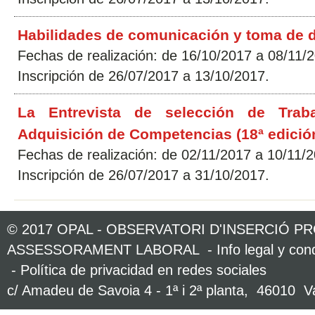
Habilidades de comunicación y toma de d
Fechas de realización: de 16/10/2017 a 08/11/
Inscripción de 26/07/2017 a 13/10/2017.
La Entrevista de selección de Trab
Adquisición de Competencias (18ª edició
Fechas de realización: de 02/11/2017 a 10/11/
Inscripción de 26/07/2017 a 31/10/2017.
Curso Semi-presencial: Herramientas pa
© 2017 OPAL - OBSERVATORI D'INSERCIÓ P
(19ª Edición)
ASSESSORAMENT LABORAL -
Info legal y co
Fechas de realización: de 06/11/2017 a 01/12/
-
Política de privacidad en redes sociales
Inscripción de 26/07/2017 a 05/11/2017.
c/ Amadeu de Savoia 4 - 1ª i 2ª planta, 46010 Va
Emprender en Grupo: Las ventajas de l