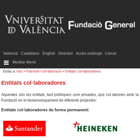
Valencià
Castellano
English
Directori
Accès restringit
Cercar
Mostrar Menú
Estàs a:
Inici
>
Patrocini i col·laboració
>
Entitats col·laboradores
Entitats col·laboradores
Aquestes són les entitats, tant públiques com privades, que col·laboren amb la
Fundació en el desenvolupament de diferents projectes:
Entitats col·laboradores de forma permanent: