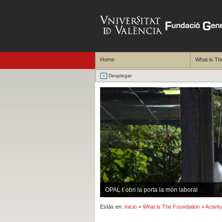
Home
What is Th
Desplegar
OPAL t´obri la porta la món laboral
Estás en:
Inicio
>
What is The Foundation
>
Activit