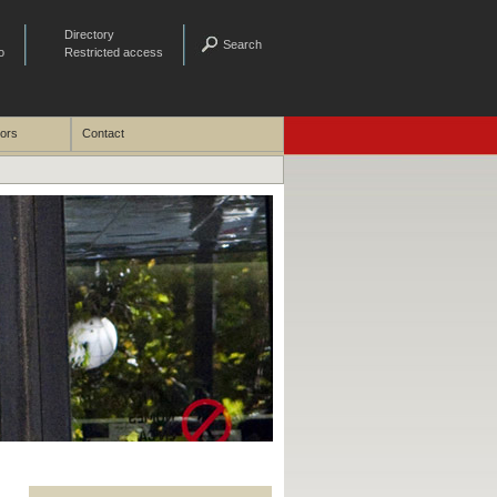
Directory
Search
o
Restricted access
tors
Contact
Universitat d´Estiu de Gandia