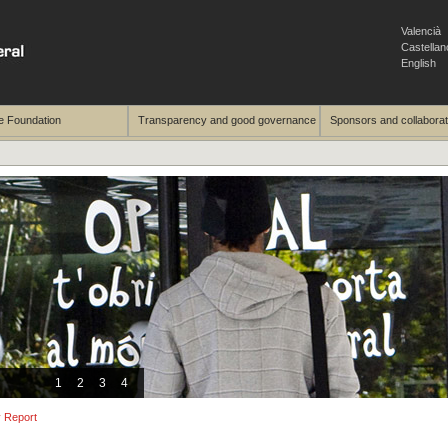
Valencià
Castellan
English
e Foundation
Transparency and good governance
Sponsors and collabora
1
2
3
4
y Report