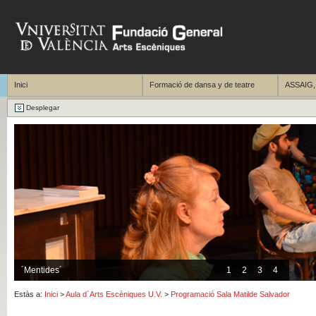
Inici
Formació de dansa y de teatre
ASSAIG, 
Desplegar
´Mentides´
1
2
3
4
Estàs a:
Inici
>
Aula d´Arts Escèniques U.V.
>
Programació Sala Matilde Salvador