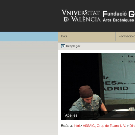
Inici
Formació d
Desplegar
´Abelles´
Estàs a:
Inici
>
ASSAIG, Grup de Teatre U.V.
>
Dir