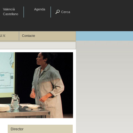
Valencià
Agenda
Cerca
Castellano
U.V.
Contacte
´Mentides´
Director