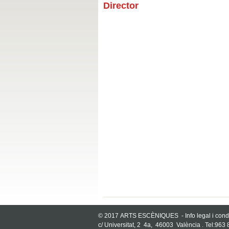
Director
© 2017 ARTS ESCÈNIQUES -
Info legal i con
c/ Universitat, 2  4a, 46003 València . Tel:963