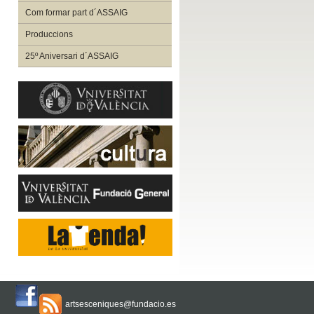
Com formar part d´ASSAIG
Produccions
25º Aniversari d´ASSAIG
artsesceniques@fundacio.es