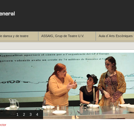
e dansa y de teatre
ASSAIG, Grup de Teatre U.V.
Aula d´Arts Escèniques 
1
2
3
4
ector