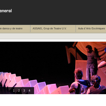
e dansa y de teatre
ASSAIG, Grup de Teatre U.V.
Aula d´Arts Escèniques 
1
2
3
4