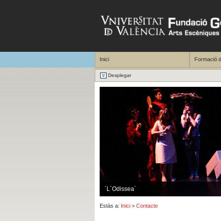
Inici
Formació d
Desplegar
´L´Odissea´
Estàs a:
Inici
>
Contacte