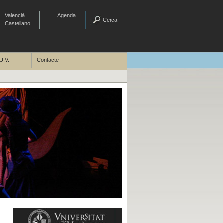
Valencià
Agenda
Cerca
Castellano
U.V.
Contacte
Aula d´Arts Escèniques