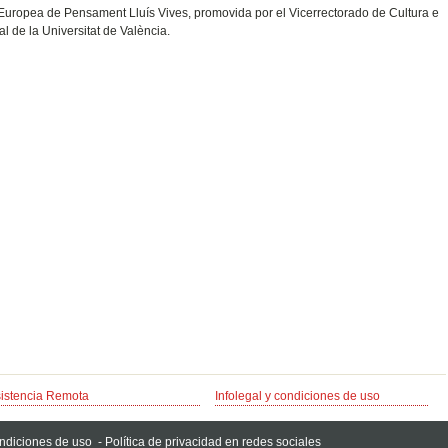
Europea de Pensament Lluís Vives, promovida por el Vicerrectorado de Cultura e
l de la Universitat de València.
istencia Remota
Infolegal y condiciones de uso
ondiciones de uso
-
Política de privacidad en redes sociales