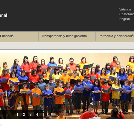
Valencià
Castellan
English
 Fundació
Transparencia y buen gobierno
Patrocinio y colaboració
1
2
3
4
a: