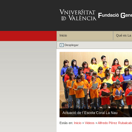
Inicio
Qué es La
Desplegar
Actuació de l´Escola Coral La Nau
Estás en:
Inicio
>
Videos
>
Alfredo Pérez Rubalcab