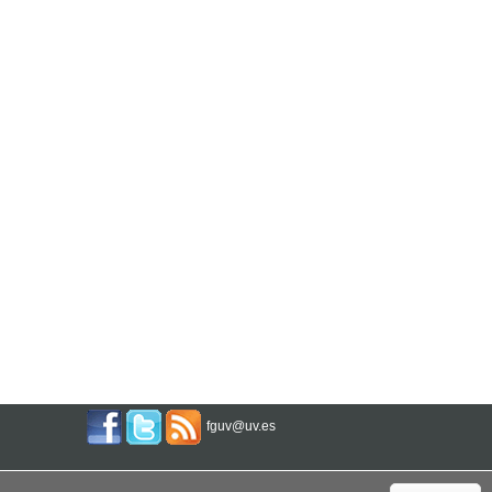
fguv@uv.es