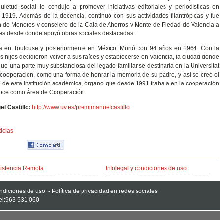
ietud social le condujo a promover iniciativas editoriales y periodísticas en
1919. Además de la docencia, continuó con sus actividades filantrópicas y fue
ón de Menores y consejero de la Caja de Ahorros y Monte de Piedad de Valencia a
iones desde donde apoyó obras sociales destacadas.
milia en Toulouse y posteriormente en México. Murió con 94 años en 1964. Con la
 hijos decidieron volver a sus raíces y establecerse en Valencia, la ciudad donde
ue una parte muy substanciosa del legado familiar se destinaría en la Universitat
e cooperación, como una forma de honrar la memoria de su padre, y así se creó el
 de esta institución académica, órgano que desde 1991 trabaja en la cooperación
conoce como Área de Cooperación.
l Castillo:
http://www.uv.es/premimanuelcastillo
icias
istencia Remota
Infolegal y condiciones de uso
ondiciones de uso
-
Política de privacidad en redes sociales
Tel:963 531 060