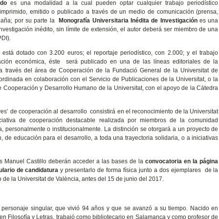
ido
es una modalidad a la cual pueden optar cualquier trabajo periodístico
, imprimido, emitido o publicado a través de un medio de comunicación (prensa,
spaña; por su parte la
Monografía Universitaria Inédita de Investigación
es una
nvestigación inédito, sin límite de extensión, el autor deberá ser miembro de una
PDI).
está dotado con 3.200 euros; el reportaje periodístico, con 2.000; y el trabajo
otación económica, éste será publicado en una de las líneas editoriales de la
 a través del área de Cooperación de la Fundació General de la Universitat de
ordinada en colaboración con el Servicio de Publicaciones de la Universitat, o la
Cooperación y Desarrollo Humano de la Universitat, con el apoyo de la Cátedra
Vives’ de cooperación al desarrollo consistirá en el reconocimiento de la Universitat
iciativa de cooperación destacable realizada por miembros de la comunidad
va, personalmente o institucionalmente. La distinción se otorgará a un proyecto de
 de educación para el desarrollo, a toda una trayectoria solidaria, o a iniciativas
s Manuel Castillo deberán acceder a las bases de la
convocatoria en la página
ulario de candidatura
y presentarlo de forma física junto a dos ejemplares de la
 de la Universitat de València, antes del 15 de junio del 2017.
n personaje singular, que vivió 94 años y que se avanzó a su tiempo. Nacido en
ió en Filosofía y Letras, trabajó como bibliotecario en Salamanca y como profesor de