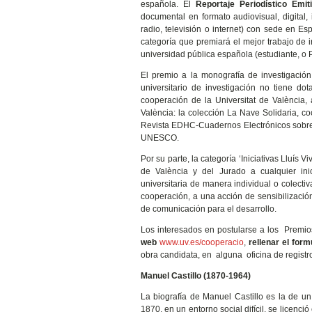
española. El
Reportaje Periodístico Emit
documental en formato audiovisual, digital
radio, televisión o internet) con sede en E
categoría que premiará el mejor trabajo de i
universidad pública española (estudiante, o 
El premio a la monografía de investigación 
universitario de investigación no tiene d
cooperación de la Universitat de València,
València: la colección La Nave Solidaria, co
Revista EDHC-Cuadernos Electrónicos sobre 
UNESCO.
Por su parte, la categoría ‘Iniciativas Lluís 
de València y del Jurado a cualquier in
universitaria de manera individual o colecti
cooperación, a una acción de sensibilización,
de comunicación para el desarrollo.
Los interesados en postularse a los Premio
web
www.uv.es/cooperacio
,
rellenar el form
obra candidata, en alguna oficina de registro
Manuel Castillo (1870-1964)
La biografía de Manuel Castillo es la de u
1870, en un entorno social difícil, se licenc