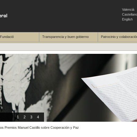
Valencià
Castellan
English
 Fundació
Transparencia y buen gobierno
Patrocinio y colaboració
1
2
3
4
los Premios Manuel Castillo sobre Cooperación y Paz