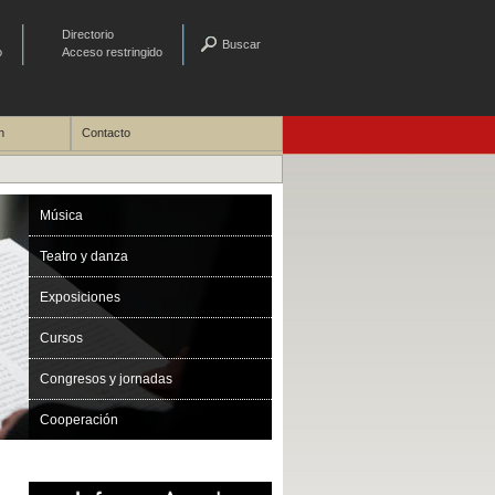
Directorio
Buscar
o
Acceso restringido
n
Contacto
Música
Teatro y danza
Exposiciones
Cursos
Congresos y jornadas
Cooperación
Adaptacions per a estudiants (UPD