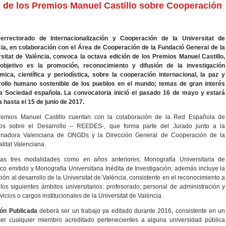
 de los Premios Manuel Castillo sobre Cooperación
cerrectorado de Internacionalización y Cooperación de la Universitat de
ia, en colaboración con el Área de Cooperación de la Fundació General de la
sitat de València, convoca la octava edición de los Premios Manuel Castillo,
objetivo es la promoción, reconocimiento y difusión de la investigación
ica, científica y periodística, sobre la cooperación internacional, la paz y
rollo humano sostenible de los pueblos en el mundo; temas de gran interés
la Sociedad española. La convocatoria inició el pasado 16 de mayo y estará
a hasta el 15 de junio de 2017.
remios Manuel Castillo cuentan con la colaboración de la Red Española de
ios sobre el Desarrollo – REEDES-, que forma parte del Jurado junto a la
inadora Valenciana de ONGDs y la Dirección General de Cooperación de la
litat Valenciana.
as tres modalidades como en años anteriores; Monografía Universitaria de
ico emitido y Monografía Universitaria Inédita de Investigación; además incluye la
ción al desarrollo de la Universitat de València, consistente en el reconocimiento a
 los siguientes ámbitos universitarios: profesorado; personal de administración y
ervicios o cargos institucionales de la Universitat de València.
ión Publicada
deberá ser un trabajo ya editado durante 2016, consistente en un
rá ser cualquier miembro acreditado pertenecientes a alguna universidad pública