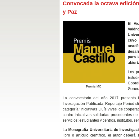
Convocada la octava edición
y Paz
El Vi
Valènc
Univer
cuyo 
académ
desar
para 
abiert
Los p
Estud
Coord
Premis MC
Genera
La convocatoria del año 2017 presenta l
Investigación Publicada, Reportaje Periodíst
categoría ‘Iniciativas Lluís Vives’ de coopera
cuatro iniciativas solidarias procedentes de
servicios; estudiantes y centros, institutos, s
La
Monografía Universitaria de Investigac
libro o artículo científico, el autor debe