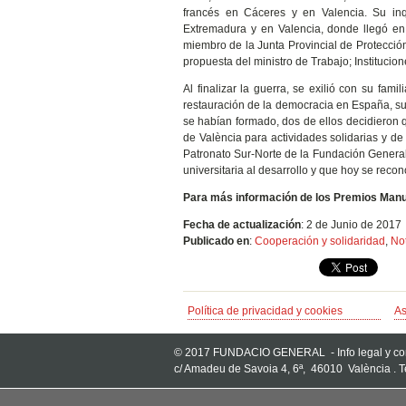
francés en Cáceres y en Valencia. Su inqu
Extremadura y en Valencia, donde llegó en 
miembro de la Junta Provincial de Protecci
propuesta del ministro de Trabajo; Instituc
Al finalizar la guerra, se exilió con su fa
restauración de la democracia en España, sus
se habían formado, dos de ellos decidieron q
de València para actividades solidarias y d
Patronato Sur-Norte de la Fundación General
universitaria al desarrollo y que hoy se re
Para más información de los Premios Manue
Fecha de actualización
: 2 de Junio de 2017
Publicado en
:
Cooperación y solidaridad
,
Not
Política de privacidad y cookies
As
© 2017 FUNDACIO GENERAL -
Info legal y c
c/ Amadeu de Savoia 4, 6ª, 46010 València . 