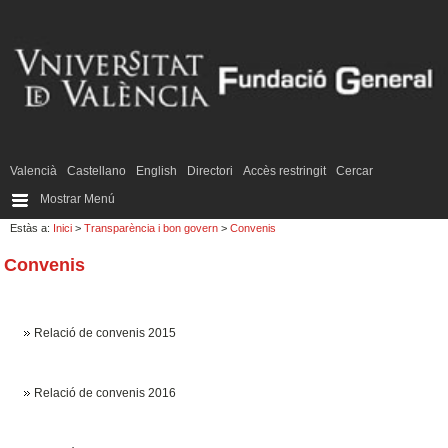
Valencià
Castellano
English
Directori
Accès restringit
Cercar
Mostrar Menú
Estàs a:
Inici
>
Transparència i bon govern
>
Convenis
Convenis
Relació de convenis 2015
Relació de convenis 2016