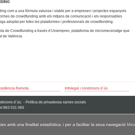
NDING
ing com a una fórmula valuosa i viable per a empreses i projectes espanyols
aformes de crowdfunding amb els mitjans de comunicació i els responsables
 siga adoptat per totes les plataformes i professionals de crowdfunding.
la de Crowdfunding a través d’Uniempren, plataforma de micromecenatge que
t de València.
sistència Remota
Infolegal i condicions d´ús
ondicions d´ús;
-
Política de privadessa xarxes socials
Tel:963 531 060
es amb una finalitat estadística; i per a facilitar la seua navegació
Més;