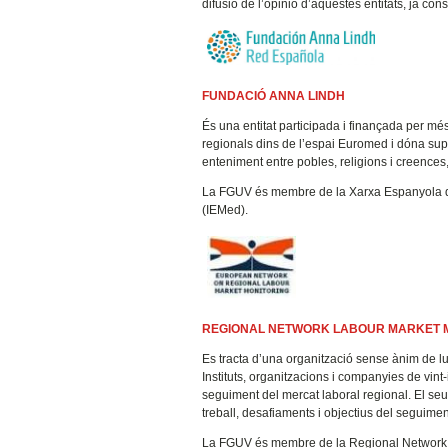
difusió de l’opinió d’aquestes entitats, ja con
FUNDACIÓ ANNA LINDH
És una entitat participada i finançada per m
regionals dins de l’espai Euromed i dóna supor
enteniment entre pobles, religions i creences
La FGUV és membre de la Xarxa Espanyola de 
(IEMed).
REGIONAL NETWORK LABOUR MARKET 
Es tracta d’una organització sense ànim de luc
Instituts, organitzacions i companyies de vint
seguiment del mercat laboral regional. El seu p
treball, desafiaments i objectius del seguimen
La FGUV és membre de la Regional Network 