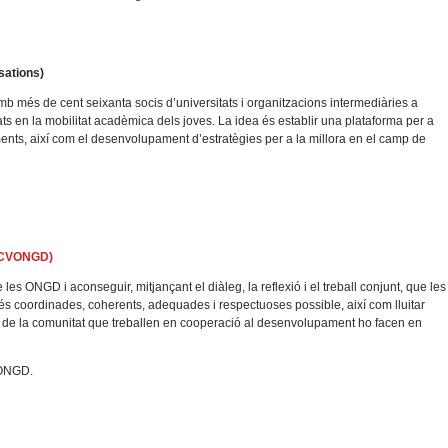
sations
)
b més de cent seixanta socis d’universitats i organitzacions intermediàries a
ats en la mobilitat acadèmica dels joves. La idea és establir una plataforma per a
nts, així com el desenvolupament d’estratègies per a la millora en el camp de
CVONGD)
les ONGD i aconseguir, mitjançant el diàleg, la reflexió i el treball conjunt, que les
és coordinades, coherents, adequades i respectuoses possible, així com lluitar
s de la comunitat que treballen en cooperació al desenvolupament ho facen en
VONGD.