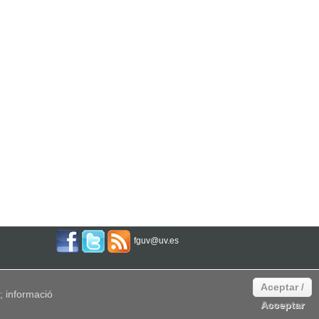
fguv@uv.es
Aceptar /
 informació
Acceptar