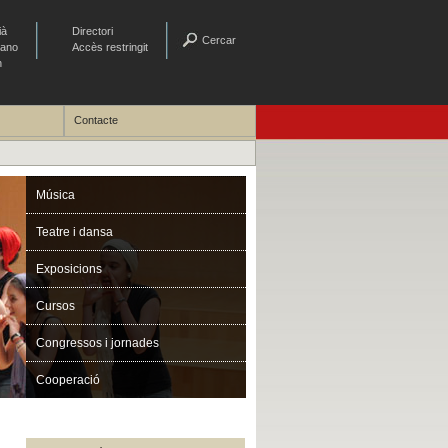
ià
Directori
Cercar
lano
Accès restringit
h
Contacte
Música
Teatre i dansa
Exposicions
Cursos
Congressos i jornades
Cooperació
Estimulació sensorial al CUDAP