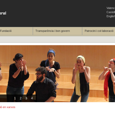
Valenc
Castel
Englis
 Fundació
Transparència i bon govern
Patrocini i col·laboració
1
2
3
4
ció en xarxes