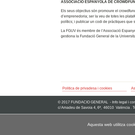
ASSOCIACIÓ ESPANYOLA DE CROWDFU
Els seus objectius són promoure el crowdfund
d’emprenedoria; ser la veu de totes les plat
polítics; i publicar un codi de pràctiques que
La FGUV és membre de l’Associació Espanyo
gestiona la Fundació General de la Universita
Politica de privadesa i cookies
As
© 2017 FUNDACIO GENERAL -
Info legal i c
c/ Amadeu de Savoia 4, 6ª, 46010 València . 
Aquesta web utilitza cooki