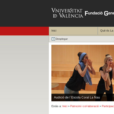
Inici
Què és La
Desplegar
Audició de l´Escola Coral La Nau
Estàs a:
Inici
>
Patrocini i col·laboració
>
Participa