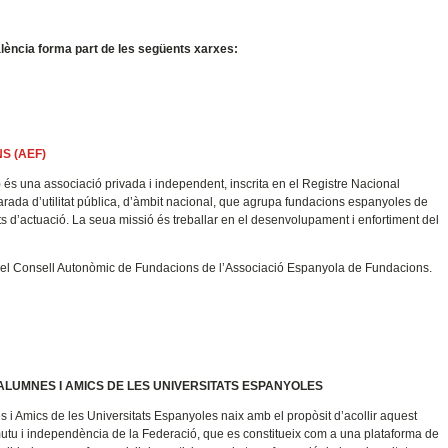
alència forma part de les següents xarxes:
S (AEF)
s una associació privada i independent, inscrita en el Registre Nacional
clarada d’utilitat pública, d’àmbit nacional, que agrupa fundacions espanyoles de
its d’actuació. La seua missió és treballar en el desenvolupament i enfortiment del
el Consell Autonòmic de Fundacions de l’Associació Espanyola de Fundacions.
ALUMNES I AMICS DE LES UNIVERSITATS ESPANYOLES
 i Amics de les Universitats Espanyoles naix amb el propòsit d’acollir aquest
mutu i independència de la Federació, que es constitueix com a una plataforma de