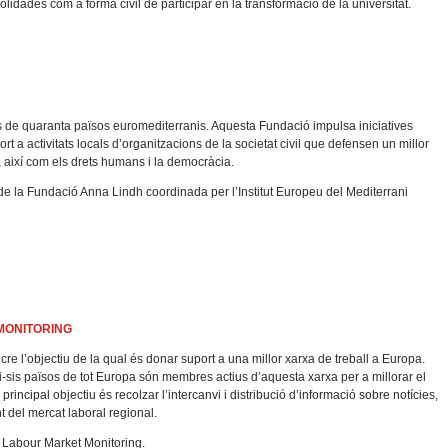
solidades com a forma civil de participar en la transformació de la universitat.
és de quaranta països euromediterranis. Aquesta Fundació impulsa iniciatives
t a activitats locals d’organitzacions de la societat civil que defensen un millor
, així com els drets humans i la democràcia.
la Fundació Anna Lindh coordinada per l’Institut Europeu del Mediterrani
MONITORING
re l’objectiu de la qual és donar suport a una millor xarxa de treball a Europa.
-i-sis països de tot Europa són membres actius d’aquesta xarxa per a millorar el
rincipal objectiu és recolzar l’intercanvi i distribució d’informació sobre notícies,
t del mercat laboral regional.
Labour Market Monitoring.