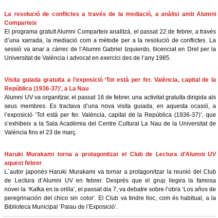
La resolució de conflictes a través de la mediació, a anàlisi amb Alumni
Comparteix
El programa gratuït Alumni Comparteix analitzà, el passat 22 de febrer, a través
d’una xarrada, la mediació com a mètode per a la resolució de conflictes. La
sessió va anar a càrrec de l’Alumni Gabriel Izquierdo, llicenciat en Dret per la
Universitat de València i advocat en exercici des de l’any 1985.
Visita guiada gratuïta a l’exposició ‘Tot està per fer. València, capital de la
República (1936-37)’, a La Nau
Alumni UV va organitzar, el passat 16 de febrer, una activitat gratuïta dirigida als
seus membres. Es tractava d’una nova visita guiada, en aquesta ocasió, a
l’exposició ‘Tot està per fer. València, capital de la República (1936-37)’, que
s’exhibeix a la Sala Acadèmia del Centre Cultural La Nau de la Universitat de
València fins el 23 de març.
Haruki Murakami torna a protagonitzar el Club de Lectura d’Alumni UV
aquest febrer
L´autor japonés Haruki Murakami va tornar a protagonitzar la reunió del Club
de Lectura d’Alumni UV en febrer. Després que el grup llegira la famosa
novel·la ‘Kafka en la orilla’, el passat dia 7, va debatre sobre l’obra ‘Los años de
peregrinación del chico sin color’. El Club va tindre lloc, com és habitual, a la
Biblioteca Municipal ‘Palau de l’Exposició’.