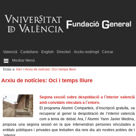
Valencià
Castellano
English
Directori
Accès restringit
Cercar
Mostrar Menú
Estàs a:
Inici
>
Arxiu de notícies: Oci i temps lliure
Arxiu de notícies: Oci i temps lliure
Segona sessió sobre despoblació a l´interior valencià
amb convidats vinculats a l´entorn.
El programa Alumni Comparteix, d’inscripció gratuïta, va
recuperar al gener la despoblació de l’interior valencià
com a tema de debat. Ara, l´Alumni Yann Javier Medina,
proposa una segona sessió en la que intervendran persones vinculades a
entitats públiques i privades que treballen dia rere dia als nostres pobles de l
´interior.