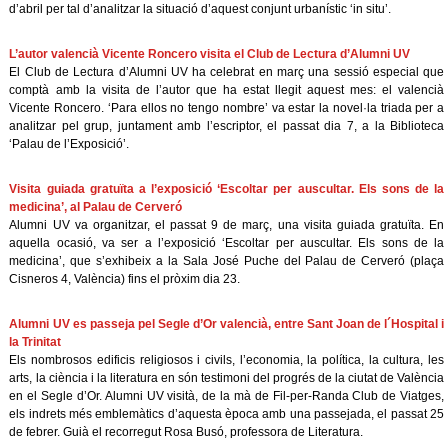
d’abril per tal d’analitzar la situació d’aquest conjunt urbanístic ‘in situ’.
L’autor valencià Vicente Roncero visita el Club de Lectura d’Alumni UV
El Club de Lectura d’Alumni UV ha celebrat en març una sessió especial que
comptà amb la visita de l’autor que ha estat llegit aquest mes: el valencià
Vicente Roncero. ‘Para ellos no tengo nombre’ va estar la novel·la triada per a
analitzar pel grup, juntament amb l’escriptor, el passat dia 7, a la Biblioteca
‘Palau de l’Exposició’.
Visita guiada gratuïta a l’exposició ‘Escoltar per auscultar. Els sons de la
medicina’, al Palau de Cerveró
Alumni UV va organitzar, el passat 9 de març, una visita guiada gratuïta. En
aquella ocasió, va ser a l’exposició ‘Escoltar per auscultar. Els sons de la
medicina’, que s’exhibeix a la Sala José Puche del Palau de Cerveró (plaça
Cisneros 4, València) fins el pròxim dia 23.
Alumni UV es passeja pel Segle d’Or valencià, entre Sant Joan de l´Hospital i
la Trinitat
Els nombrosos edificis religiosos i civils, l’economia, la política, la cultura, les
arts, la ciència i la literatura en són testimoni del progrés de la ciutat de València
en el Segle d’Or. Alumni UV visità, de la mà de Fil-per-Randa Club de Viatges,
els indrets més emblemàtics d’aquesta època amb una passejada, el passat 25
de febrer. Guià el recorregut Rosa Busó, professora de Literatura.