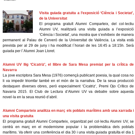
Visita guiada gratuïta a l’exposició ‘Ciència i Societat’,
de la Universitat
El programa gratuït Alumni Comparteix, del col·lectiu
Alumni UV, realitzarà una visita guiada a l’exposició
‘Ciència i Societat’, una mostra que s’exhibeix de manera
permanent al Palau de Cerveró de la Universitat de València. La visita està
prevista per al 29 de juny i ha modificat l´horari de les 16:45 a 18:15h. Serà
guiada per l´Alumni Joan Lloret.
Alumni UV llig ‘Cicatriz’, el llibre de Sara Mesa premiat per la crítica de
Navarra
La jove escriptora Sara Mesa (1976) començà publicant poesia, la qual cosa no
li va impedir triomfar també en el món de la narrativa. De la seua producció
destaquen diverses obres, però especialment ‘Cicatriz’, Premi Ojo Crítico de
Navarra 2015. El Club de Lectura d’Alumni UV va debatre sobre aquesta
novel·la en la seua reunió d’abril.
Alumni Comparteix analitza en març els poblats marítims amb una xarrada i
una visita gratuïta
El programa gratuït Alumni Comparteix, organitzat pel col·lectiu Alumni UV, se
centrà en març en el modernisme popular i la problemàtica dels poblats
marítims. Va oferir una conferència el dia 30 i una visita guiada gratuïta el dia 1