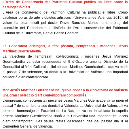
L´Àrea de Conservació del Patrimoni Cultural publica un llibre sobre la
catalogació d´art
L´Àrea de Conservació del Patrimoni Cultural ha publicat el llibre ´Cómo
catalogar obras de arte y objetos artísticos´ (Universitat de València, 2016). El
volum ha estat escrit pel doctor David Sánchez Muñoz, amb pròleg del
catedràtic del Departament d´Història de l´Art i conservador del Patrimoni
Cultural de la Universitat, Daniel Benito Goerlich.
La Generalitat distingeix, a títol pòstum, l’empresari i mecenes Jesús
Martínez Guerricabeitia
La trajectòria de l’empresari, col·leccionista i mecenes Jesús Martínez
Guerricabeitia va estar reconeguda el 9 d´Octubre amb la Distinció de la
Generalitat al Mèrit Cultural, a títol pòstum. Martínez Guerricabeitia, que va morir
el passat 7 de setembre, va donar a la Universitat de València una important
col·lecció d’art contemporani.
Mor Jesús Martínez Guerricabeitia, qui va donar a la Universitat de València
una gran col·lecció d’art contemporani compromés
L’empresari, col·leccionista i mecenes Jesús Martínez Guerricabeitia va morir el
passat 7 de setembre al seu domicili a València. La Universitat de València li va
retre un homenatge al Paranimf de La Nau, on va ser instal·lada la capella
ardent. Martínez Guerricabeitia donà a la Universitat una important col·lecció
d’art contemporani. Les seues restes descansen des del passat dia 9 al
Cementeri General de València.