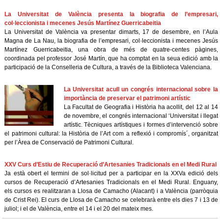
La Universitat de València presenta la biografia de l’empresari,
col·leccionista i mecenes Jesús Martínez Guerricabeitia
La Universitat de València va presentar dimarts, 17 de desembre, en l’Aula
Magna de La Nau, la biografia de l’empresari, col·leccionista i mecenes Jesús
Martínez Guerricabeitia, una obra de més de quatre-centes pàgines,
coordinada pel professor José Martín, que ha comptat en la seua edició amb la
participació de la Conselleria de Cultura, a través de la Biblioteca Valenciana.
La Universitat acull un congrés internacional sobre la
importància de preservar el patrimoni artístic
La Facultat de Geografia i Història ha acollit, del 12 al 14
de novembre, el congrés internacional ‘Universitat i llegat
artístic. Tècniques artístiques i formes d’intervenció sobre
el patrimoni cultural: la Història de l’Art com a reflexió i compromís´, organitzat
per l’Àrea de Conservació de Patrimoni Cultural.
XXV Curs d’Estiu de Recuperació d’Artesanies Tradicionals en el Medi Rural
Ja està obert el termini de sol·licitud per a participar en la XXVa edició dels
cursos de Recuperació d’Artesanies Tradicionals en el Medi Rural. Enguany,
els cursos es realitzaran a Llosa de Camacho (Alacant) i a València (parròquia
de Crist Rei). El curs de Llosa de Camacho se celebrarà entre els dies 7 i 13 de
juliol; i el de València, entre el 14 i el 20 del mateix mes.