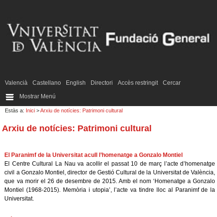
Valencià
Castellano
English
Directori
Accès restringit
Cercar
Mostrar Menú
Estàs a:
Inici
>
Arxiu de notícies: Patrimoni cultural
Arxiu de notícies: Patrimoni cultural
El Paranimf de la Universitat acull l’homenatge a Gonzalo Montiel
El Centre Cultural La Nau va acollir el passat 10 de març l’acte d’homenatge
civil a Gonzalo Montiel, director de Gestió Cultural de la Universitat de València,
que va morir el 26 de desembre de 2015. Amb el nom ‘Homenatge a Gonzalo
Montiel (1968-2015). Memòria i utopia’, l’acte va tindre lloc al Paranimf de la
Universitat.