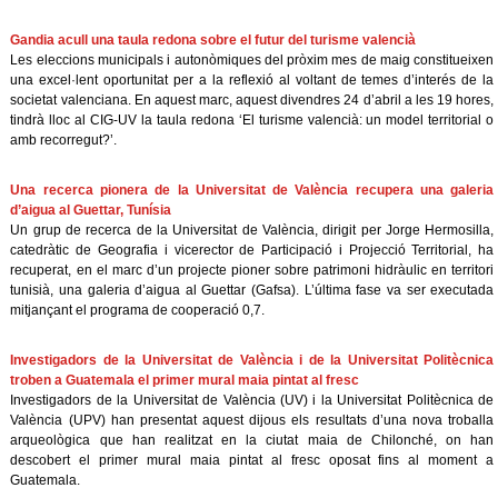
Gandia acull una taula redona sobre el futur del turisme valencià
Les eleccions municipals i autonòmiques del pròxim mes de maig constitueixen
una excel·lent oportunitat per a la reflexió al voltant de temes d’interés de la
societat valenciana. En aquest marc, aquest divendres 24 d’abril a les 19 hores,
tindrà lloc al CIG-UV la taula redona ‘El turisme valencià: un model territorial o
amb recorregut?’.
Una recerca pionera de la Universitat de València recupera una galeria
d’aigua al Guettar, Tunísia
Un grup de recerca de la Universitat de València, dirigit per Jorge Hermosilla,
catedràtic de Geografia i vicerector de Participació i Projecció Territorial, ha
recuperat, en el marc d’un projecte pioner sobre patrimoni hidràulic en territori
tunisià, una galeria d’aigua al Guettar (Gafsa). L’última fase va ser executada
mitjançant el programa de cooperació 0,7.
Investigadors de la Universitat de València i de la Universitat Politècnica
troben a Guatemala el primer mural maia pintat al fresc
Investigadors de la Universitat de València (UV) i la Universitat Politècnica de
València (UPV) han presentat aquest dijous els resultats d’una nova troballa
arqueològica que han realitzat en la ciutat maia de Chilonché, on han
descobert el primer mural maia pintat al fresc oposat fins al moment a
Guatemala.