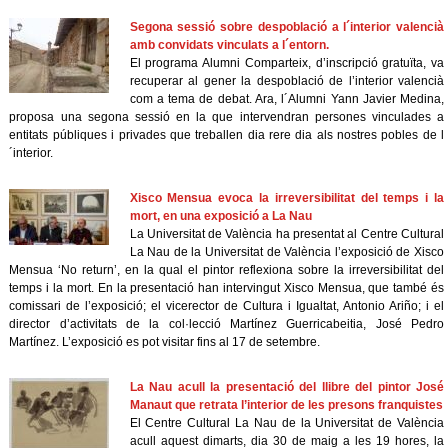
Segona sessió sobre despoblació a l´interior valencià
amb convidats vinculats a l´entorn.
El programa Alumni Comparteix, d’inscripció gratuïta, va
recuperar al gener la despoblació de l’interior valencià
com a tema de debat. Ara, l´Alumni Yann Javier Medina,
proposa una segona sessió en la que intervendran persones vinculades a
entitats públiques i privades que treballen dia rere dia als nostres pobles de l
´interior.
Xisco Mensua evoca la irreversibilitat del temps i la
mort, en una exposició a La Nau
La Universitat de València ha presentat al Centre Cultural
La Nau de la Universitat de València l’exposició de Xisco
Mensua ‘No return’, en la qual el pintor reflexiona sobre la irreversibilitat del
temps i la mort. En la presentació han intervingut Xisco Mensua, que també és
comissari de l’exposició; el vicerector de Cultura i Igualtat, Antonio Ariño; i el
director d’activitats de la col·lecció Martínez Guerricabeitia, José Pedro
Martínez. L’exposició es pot visitar fins al 17 de setembre.
La Nau acull la presentació del llibre del pintor José
Manaut que retrata l’interior de les presons franquistes
El Centre Cultural La Nau de la Universitat de València
acull aquest dimarts, dia 30 de maig a les 19 hores, la