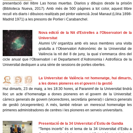
presentació del llibre Las horas muertas. Diarios y dibujos desde la prisión
(Biblioteca Nueva, 2017). Amb més de 500 pàgines a tot color, aquest llibre
recull els diaris i dibuixos realitzats pel pintor valencià José Manaut (Llíria 1898-
Madrid 1971) a les presons de Porlier i Carabanchel.
Nova edició de la Nit d’Estrelles a l’Observatori de la
Universitat
Alumni UV organitza amb els seus membres una visita
gratuïta a l’Observatori Astronòmic de la Universitat de
València la nit del 8 de juny, la qual s’emmarca dins del
cicle anual que l’Observatori i el Departament d’Astronomia i Astrofísica de la
Universitat dediquen a una sèrie de sessions de portes obertes.
La Universitat de València ret homenatge, hui dimarts,
a les dones pioneres en el govern i la gestió
Hui dimarts, 23 de maig, a les 18:30 hores, al Paranimf de la Universitat tindrà
lloc un acte d’homenatge a dones pioneres en el govern de la Universitat:
càrrecs generals de govern (vicerectores, secretària general) i càrrecs generals
de gestió (vicegerentes). A més, també rebran un merescut homenatge les
primeres administradores de centres i les pioneres en serveis universitaris.
Presentació de la 34 Universitat d´Estiu de Gandia
“Temps incerts” és el lema de la 34 Universitat d’Estiu a