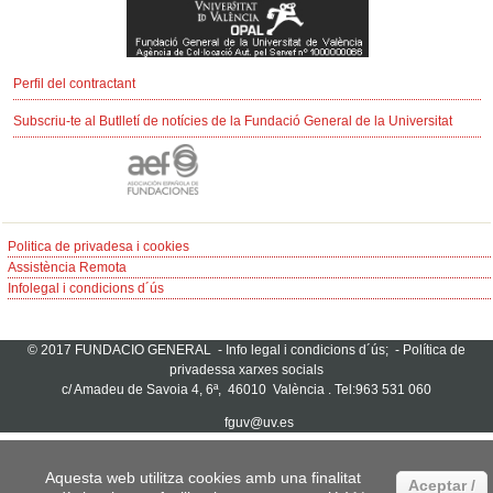
Perfil del contractant
Subscriu-te al Butlletí de notícies de la Fundació General de la Universitat
Politica de privadesa i cookies
Assistència Remota
Infolegal i condicions d´ús
© 2017 FUNDACIO GENERAL -
Info legal i condicions d´ús;
-
Política de
privadessa xarxes socials
c/ Amadeu de Savoia 4, 6ª, 46010 València . Tel:963 531 060
fguv@uv.es
Aquesta web utilitza cookies amb una finalitat
Aceptar /