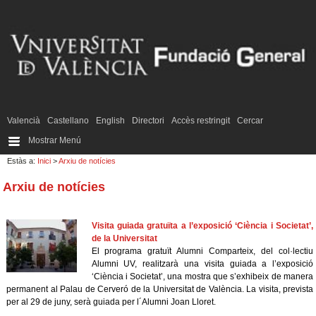
Valencià
Castellano
English
Directori
Accès restringit
Cercar
Mostrar Menú
Estàs a:
Inici
>
Arxiu de notícies
Arxiu de notícies
Visita guiada gratuïta a l’exposició ‘Ciència i Societat’,
de la Universitat
El programa gratuït Alumni Comparteix, del col·lectiu
Alumni UV, realitzarà una visita guiada a l’exposició
‘Ciència i Societat’, una mostra que s’exhibeix de manera
permanent al Palau de Cerveró de la Universitat de València. La visita, prevista
per al 29 de juny, serà guiada per l´Alumni Joan Lloret.