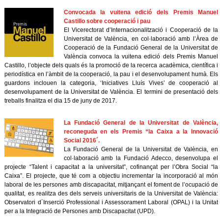
Convocada la vuitena edició dels Premis Manuel
Castillo sobre cooperació i pau
El Vicerectorat d’Internacionalització i Cooperació de la
Universitat de València, en col·laboració amb l’Àrea de
Cooperació de la Fundació General de la Universitat de
València convoca la vuitena edició dels Premis Manuel
Castillo, l’objecte dels quals és la promoció de la recerca acadèmica, científica i
periodística en l’àmbit de la cooperació, la pau i el desenvolupament humà. Els
guardons inclouen la categoria, ‘Iniciatives Lluís Vives’ de cooperació al
desenvolupament de la Universitat de València. El termini de presentació dels
treballs finalitza el dia 15 de juny de 2017.
La Fundació General de la Universitat de València,
reconeguda en els Premis “la Caixa a la Innovació
Social 2016´.
La Fundació General de la Universitat de València, en
col·laboració amb la Fundació Adecco, desenvolupa el
projecte “Talent i capacitat a la universitat”, cofinançat per l’Obra Social “la
Caixa”. El projecte, que té com a objectiu incrementar la incorporació al món
laboral de les persones amb discapacitat, mitjançant el foment de l’ocupació de
qualitat, es realitza des dels serveis universitaris de la Universitat de València:
Observatori d´Inserció Professional i Assessorament Laboral (OPAL) i la Unitat
per a la Integració de Persones amb Discapacitat (UPD).