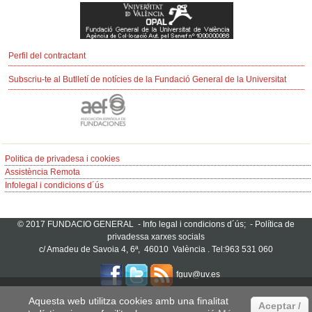
Perfil del contractant
Subscriu-te al Butlletí de notícies de la Fundació General de la Universitat
Politica de privadesa i cookies
Assistència Remota
Infolegal i condicions d´ús
© 2017 FUNDACIO GENERAL -
Info legal i condicions d´ús;
-
Política de
privadessa xarxes socials
c/ Amadeu de Savoia 4, 6ª, 46010 València . Tel:963 531 060
fguv@uv.es
Aquesta web utilitza cookies amb una finalitat
Aceptar /