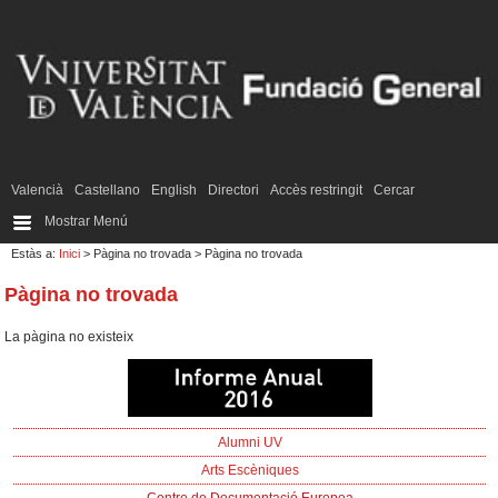
Valencià
Castellano
English
Directori
Accès restringit
Cercar
Mostrar Menú
Estàs a:
Inici
> Pàgina no trovada
> Pàgina no trovada
Pàgina no trovada
La pàgina no existeix
Alumni UV
Arts Escèniques