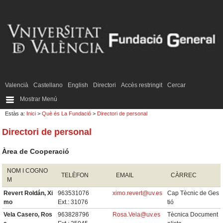
Valencià
Castellano
English
Directori
Accès restringit
Cercar
Mostrar Menú
Estàs a:
Inici
>
Què és La Fundació
>
Directori de personal
Directori de personal
Àrea de Cooperació
NOM I COGNO
TELÈFON
EMAIL
CÀRREC
M
Revert Roldán, Xi
963531076
ximo.revert@uv.es
Cap Tècnic de Ges
mo
Ext.: 31076
tió
Vela Casero, Ros
963828796
Rosa.Vela@uv.es
Tècnica Document