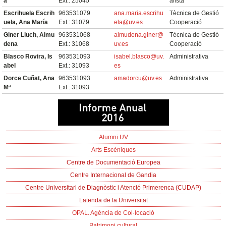
a
Ext.: 25045
alista
Escrihuela Escrih
963531079
ana.maria.escrihu
Tècnica de Gestió
uela, Ana María
Ext.: 31079
ela@uv.es
Cooperació
Giner Lluch, Almu
963531068
almudena.giner@
Tècnica de Gestió
dena
Ext.: 31068
uv.es
Cooperació
Blasco Rovira, Is
963531093
isabel.blasco@uv.
Administrativa
abel
Ext.: 31093
es
Dorce Cuñat, Ana
963531093
amadorcu@uv.es
Administrativa
Mª
Ext.: 31093
Alumni UV
Arts Escèniques
Centre de Documentació Europea
Centre Internacional de Gandia
Centre Universitari de Diagnòstic i Atenció Primerenca (CUDAP)
Latenda de la Universitat
OPAL. Agència de Col·locació
Patrimoni cultural