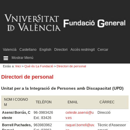
Valencià
Castellano
English
Directori
Accès restringit
Cercar
Mostrar Menú
Estàs a:
Inici
>
Què és La Fundació
>
Directori de personal
Directori de personal
Unitat per a la Integració de Persones amb Discapacitat (UPD)
NOM I COGNO
TELÈFON
EMAIL
CÀRREC
M
Asensi Borrás, C
96-3983426
celeste.asensi@u
Direcció
eleste
Ext.: 83426
v.es
Borrell Puchades,
963983962
raquel.borrell@uv.
Tècnic d'Assessor