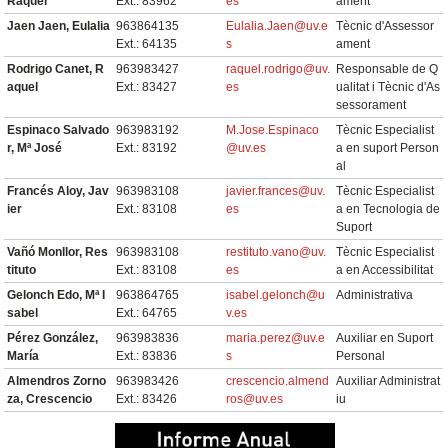
Raquel
Ext.: 83962
es
ament
Jaen Jaen, Eulalia
963864135
Eulalia.Jaen@uv.e
Tècnic d'Assessor
Ext.: 64135
s
ament
Rodrigo Canet, R
963983427
raquel.rodrigo@uv.
Responsable de Q
aquel
Ext.: 83427
es
ualitat i Tècnic d'As
sessorament
Espinaco Salvado
963983192
M.Jose.Espinaco
Tècnic Especialist
r, Mª José
Ext.: 83192
@uv.es
a en suport Person
al
Francés Aloy, Jav
963983108
javier.frances@uv.
Tècnic Especialist
ier
Ext.: 83108
es
a en Tecnologia de
Suport
Vañó Monllor, Res
963983108
restituto.vano@uv.
Tècnic Especialist
tituto
Ext.: 83108
es
a en Accessibilitat
Gelonch Edo, Mª I
963864765
isabel.gelonch@u
Administrativa
sabel
Ext.: 64765
v.es
Pérez González,
963983836
maria.perez@uv.e
Auxiliar en Suport
María
Ext.: 83836
s
Personal
Almendros Zorno
963983426
crescencio.almend
Auxiliar Administrat
za, Crescencio
Ext.: 83426
ros@uv.es
iu