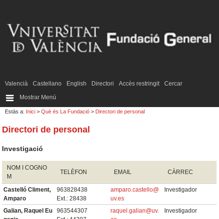
Valencià
Castellano
English
Directori
Accès restringit
Cercar
Mostrar Menú
Estàs a:
Inici
>
Què és La Fundació
>
Directori de personal
Directori de personal
Investigació
NOM I COGNO
TELÈFON
EMAIL
CÀRREC
M
Castelló Climent,
963828438
amparo.castello@
Investigador
Amparo
Ext.: 28438
uv.es
Galian, Raquel Eu
963544307
raquel.galian@uv.
Investigador