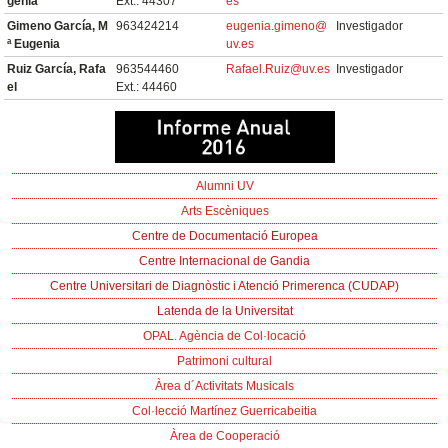
genia
Ext.: 44307
es
Gimeno García, M
963424214
eugenia.gimeno@
Investigador
ª Eugenia
uv.es
Ruiz García, Rafa
963544460
Rafael.Ruiz@uv.es
Investigador
el
Ext.: 44460
Alumni UV
Arts Escèniques
Centre de Documentació Europea
Centre Internacional de Gandia
Centre Universitari de Diagnòstic i Atenció Primerenca (CUDAP)
Latenda de la Universitat
OPAL. Agència de Col·locació
Patrimoni cultural
Àrea d´Activitats Musicals
Col·lecció Martínez Guerricabeitia
Àrea de Cooperació