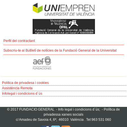
Perfil del contractant
Subscriu-te al Butlletí de notícies de la Fundació General de la Universitat
Politica de privadesa i cookies
Assistència Remota
Infolegal i condicions d´ús
© 2017 FUNDACIO GENERAL -
Info legal i condicions d´ús;
-
Política de
privadessa xarxes socials
c/ Amadeu de Savoia 4, 6ª, 46010 València . Tel:963 531 060