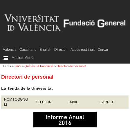
Valencià
Castellano
English
Directori
Accès restringit
Cercar
Mostrar Menú
Estàs a:
Inici
>
Què és La Fundació
>
Directori de personal
Directori de personal
La Tenda de la Universitat
NOM I COGNO
TELÈFON
EMAIL
CÀRREC
M