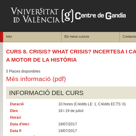
Inici
Els meus cursos
Contacte
CURS 8. CRISIS? WHAT CRISIS? INCERTESA I C
A MOTOR DE LA HISTÒRIA
5 Places disponibles
Més informació (pdf)
INFORMACIÓ DEL CURS
Duració
10 hores (Crèdits LE: 1, Crèdits ECTS: 0)
Dies
18 i 19 de juliol
Horari
Data d'inici
18/07/2017
Data fi
19/07/2017