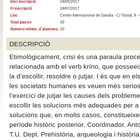
Inici inscripció
19/05/2017
Fi inscripció
18/07/2017
Lloc
Centre Internacional de Gandia - C/ Tossal, 8 -
Total places
30
Numero mínim; d´alumnes;
20
DESCRIPCIÓ
Etimològicament, crisi és una paraula proced
relacionada amb el verb kríno, que posseeix
la d’escollir, resoldre o jutjar. I és que en e
les societats humanes es veuen més serio
l’exercici de jutjar les causes dels probleme
escollir les solucions més adequades per a 
solucions que, en molts casos, constitueix
període històric posterior. Coordinador. Ant
T.U. Dept. Prehistòria, arqueologia i història