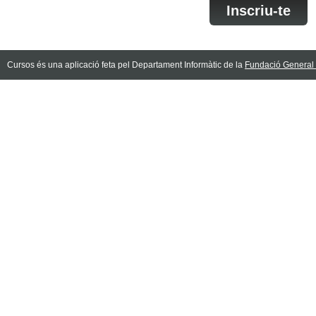
Inscriu-te
Cursos és una aplicació feta pel Departament Informàtic de la
Fundació General d