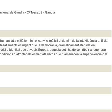
acional de Gandia - C/ Tossal, 8 - Gandia
anitat a mitjà termini: el canvi climàtic i el domini de la intel•ligència artificial
 desafiaments és urgent que la democràcia, dramàticament afeblida en
la crisi d’identitat que envaeix Europa, aquesta pot i ha de contribuir a regenerar
condicions d’afrontar els esmentats riscos que n’amenacen la supervivència o la