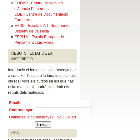
CUDAP - Centre Universitari
d'Atenció Primerenca
CDE - Centre de Documentació
Europea
EASD - Escola d'Art i Superior de
Disseny de Valéncia
EEPLLV - Escola Europea de
Pensament Lluís Vives
REBUTS I ESTAT DE LA
INSCRIPCIÓ
Introdueix el teu email i contrasenya per
a coneixer l'estat de la teua incripció als
cursos i vore els cursos en els que has
estat matriculat i podràs imprimir els
rebuts dels mateixos.
Email
:
Contrasenya
:
Oblidares la contrasenya?
|
Nou Usuari
RSS