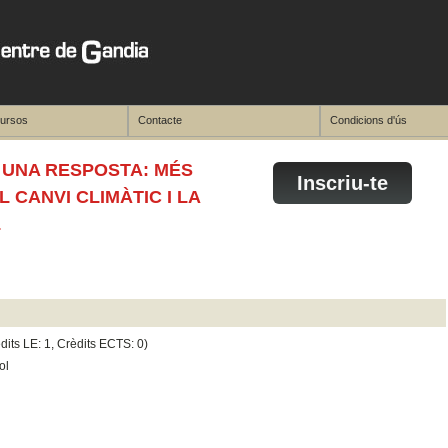
cursos
Contacte
Condicions d'ús
I UNA RESPOSTA: MÉS
Inscriu-te
CANVI CLIMÀTIC I LA
L
dits LE: 1, Crèdits ECTS: 0)
ol