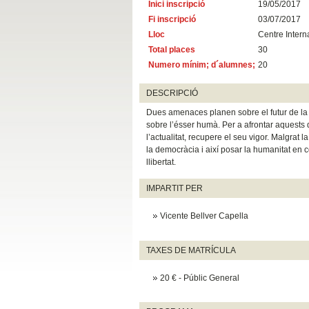
Inici inscripció
19/05/2017
Fi inscripció
03/07/2017
Lloc
Centre Intern
Total places
30
Numero mínim; d´alumnes;
20
DESCRIPCIÓ
Dues amenaces planen sobre el futur de la hum
sobre l’ésser humà. Per a afrontar aquests
l’actualitat, recupere el seu vigor. Malgrat 
la democràcia i així posar la humanitat en 
llibertat.
IMPARTIT PER
Vicente Bellver Capella
TAXES DE MATRÍCULA
20 € - Públic General