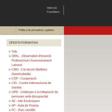
Valencià
Castellano
Politica de privadesa i galetes
OFERTA FORMATIVA
Tots
OPAL - Observatori d'Inserció
Professional i Assessorament
Laboral
CMG - Col·lecció Martínez
Guerricabeitia
COP - Cooperació
CIG - Centre Internacional de
Gandia
UPD - Unitat per a la integració de
persones amb discapacitat
AE - Arts Escèniques
AP - Aula de Poesia
PC - Parc científic