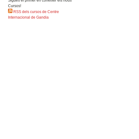
Sigues el primer en coneixer els nous
Cursos!
RSS dels cursos de Centre
Internacional de Gandia