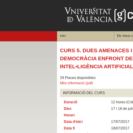
Inici
Els meus 
CURS 5. DUES AMENACES 
DEMOCRÀCIA ENFRONT DEL 
INTEL•LIGÈNCIA ARTIFICIA
29 Places disponibles
Més informació (pdf)
INFORMACIÓ DEL CURS
Duració
12 hores (Crè
Dies
17 i 18 de juli
Horari
Data d'inici
17/07/2017
Data fi
18/07/2017