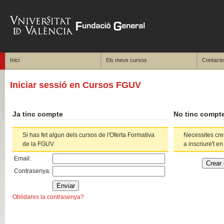
Inici
Els meus cursos
Contacte
Iniciar sessió en Cursos FGUV
Ja tinc compte
No tinc compt
Si has fet algun dels cursos de l'Oferta Formativa
Necessites cr
de la FGUV.
a inscriure't en
Email
:
Contrasenya
:
Oblidares la contrasenya?