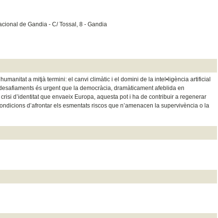
acional de Gandia - C/ Tossal, 8 - Gandia
anitat a mitjà termini: el canvi climàtic i el domini de la intel•ligència artificial
 desafiaments és urgent que la democràcia, dramàticament afeblida en
la crisi d’identitat que envaeix Europa, aquesta pot i ha de contribuir a regenerar
condicions d’afrontar els esmentats riscos que n’amenacen la supervivència o la