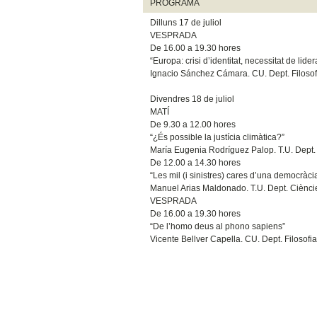
PROGRAMA
Dilluns 17 de juliol
VESPRADA
De 16.00 a 19.30 hores
“Europa: crisi d’identitat, necessitat de lider
Ignacio Sánchez Cámara. CU. Dept. Filosofi
Divendres 18 de juliol
MATÍ
De 9.30 a 12.00 hores
“¿És possible la justícia climàtica?”
María Eugenia Rodríguez Palop. T.U. Dept. Fi
De 12.00 a 14.30 hores
“Les mil (i sinistres) cares d’una democràci
Manuel Arias Maldonado. T.U. Dept. Cièncie
VESPRADA
De 16.00 a 19.30 hores
“De l’homo deus al phono sapiens”
Vicente Bellver Capella. CU. Dept. Filosofia