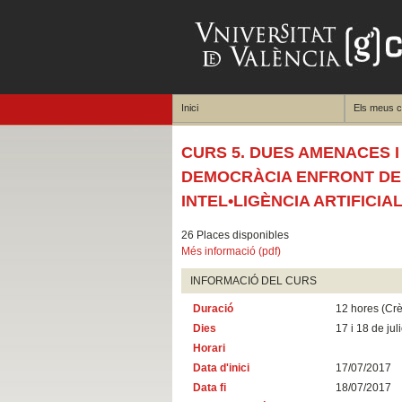
Inici
Els meus 
CURS 5. DUES AMENACES 
DEMOCRÀCIA ENFRONT DEL 
INTEL•LIGÈNCIA ARTIFICIA
26 Places disponibles
Més informació (pdf)
INFORMACIÓ DEL CURS
Duració
12 hores (Crè
Dies
17 i 18 de juli
Horari
Data d'inici
17/07/2017
Data fi
18/07/2017