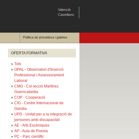
Valencià
Castellano
Politica de privadesa i galetes
OFERTA FORMATIVA
Tots
OPAL - Observatori d'Inserció
Professional i Assessorament
Laboral
CMG - Col·lecció Martínez
Guerricabeitia
COP - Cooperació
CIG - Centre Internacional de
Gandia
UPD - Unitat per a la integració de
persones amb discapacitat
AE - Arts Escèniques
AP - Aula de Poesia
PC - Parc científic