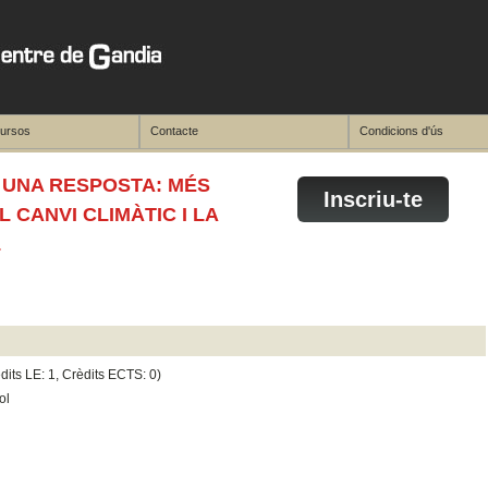
cursos
Contacte
Condicions d'ús
I UNA RESPOSTA: MÉS
Inscriu-te
CANVI CLIMÀTIC I LA
L
dits LE: 1, Crèdits ECTS: 0)
ol