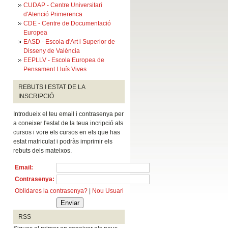
CUDAP - Centre Universitari
d'Atenció Primerenca
CDE - Centre de Documentació
Europea
EASD - Escola d'Art i Superior de
Disseny de Valéncia
EEPLLV - Escola Europea de
Pensament Lluís Vives
REBUTS I ESTAT DE LA
INSCRIPCIÓ
Introdueix el teu email i contrasenya per
a coneixer l'estat de la teua incripció als
cursos i vore els cursos en els que has
estat matriculat i podràs imprimir els
rebuts dels mateixos.
Email
:
Contrasenya
:
Oblidares la contrasenya?
|
Nou Usuari
RSS