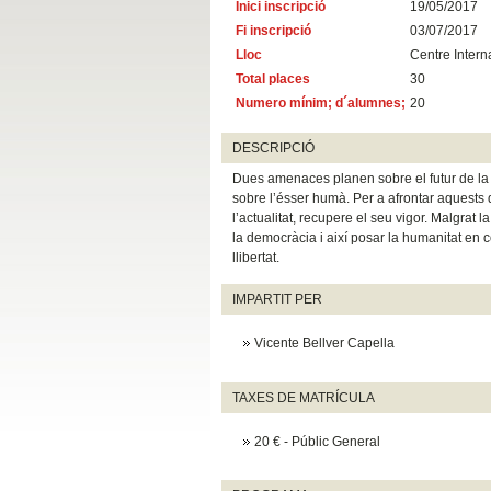
Inici inscripció
19/05/2017
Fi inscripció
03/07/2017
Lloc
Centre Intern
Total places
30
Numero mínim; d´alumnes;
20
DESCRIPCIÓ
Dues amenaces planen sobre el futur de la hum
sobre l’ésser humà. Per a afrontar aquests
l’actualitat, recupere el seu vigor. Malgrat 
la democràcia i així posar la humanitat en 
llibertat.
IMPARTIT PER
Vicente Bellver Capella
TAXES DE MATRÍCULA
20 € - Públic General