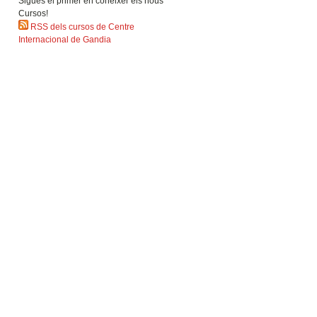
Sigues el primer en coneixer els nous
Cursos!
RSS dels cursos de Centre
Internacional de Gandia