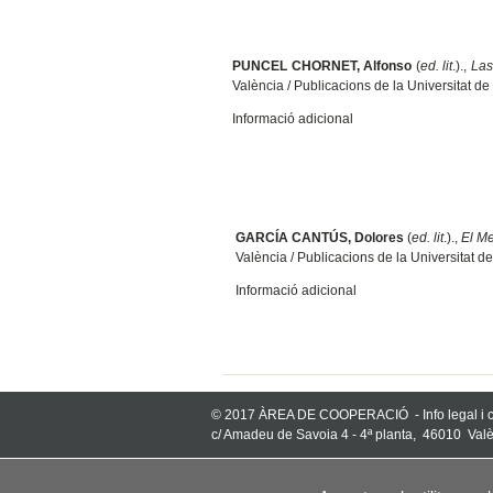
PUNCEL CHORNET, Alfonso
(
ed. lit
.).,
Las
València / Publicacions de la Universitat 
Informació adicional
GARCÍA CANTÚS, Dolores
(
ed. lit
.).,
El Me
València / Publicacions de la Universitat 
Informació adicional
© 2017 ÀREA DE COOPERACIÓ -
Info legal i
c/ Amadeu de Savoia 4 - 4ª planta, 46010 Valè