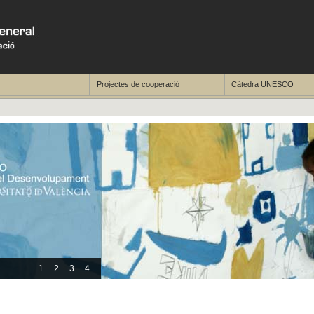
Projectes de cooperació
Càtedra UNESCO
1
2
3
4