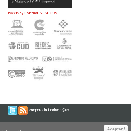
Tweets by CatedraUNESCOUV
cooperacio.fundacio@uv.es
Aceptar /