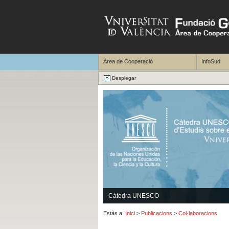
Àrea de Cooperació
InfoSud
Desplegar
Càtedra UNESCO
Estàs a:
Inici
>
Publicacions
>
Col·laboracions