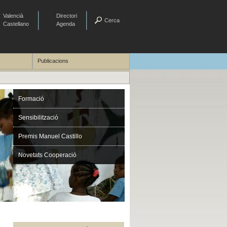
Valencià
Directori
Cerca
Castellano
Agenda
Publicacions
Formació
Sensibilització
Premis Manuel Castillo
Novetats Cooperació
Publicacions