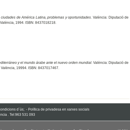
 ciudades de América Latina, problemas y oportunidades
. València: Diputació de
de València, 1994. ISBN: 8437018218.
diterráneo y el mundo árabe ante el nuevo orden mundial
. València: Diputació de
de València, 19994. ISBN: 8437017467.
 condicions d´ús;
-
Política de privadesa en xarxes socials
ncia . Tel:963 531 093