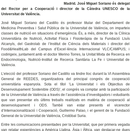
Madrid. José Miguel Soriano és delegat
del Rector per a Cooperació i director de la Càtedra UNESCO de la
Universitat de València.
José Miguel Soriano del Castillo és professor titular del Departament de
Medicina Preventiva i Salut Pública de la Universitat de València, on imparteix
classes de nutrició en situacions d’emergència. És, a més, director de la Clínica
Universitària de Nutrició, Activitat Física i Fisioteràpia de la Fundació Lluís
Alcanyís, del Gastrolab de l’Institut de Ciència dels Materials i director del
Food&HealthLab del Campus d’Excel·lència Internacional VLC/CAMPUS; i
codirigeix, juntament amb el doctor Merino Torres, la Unitat Mixta de Recerca en
Endocrinologia, Nutrició-Institut de Recerca Sanitària La Fe i Universitat de
València.
L’elecció del professor Soriano del Castillo va tindre lloc durant la VI Assemblea
General de REEDES, organitzadora del principal congrés de cooperació
universitària espanyola. Sota el títol ‘La Universitat i els Objectius de
Desenvolupament Sostenible (ODS)’, el congrés va comptar amb la participació
de la Universitat de València a través de l’assistència d’investigadors i estudiants
que van presentar els últims treballs realitzats en matèria de cooperació al
desenvolupament i ODS. També van estar presents el vicerector
d’Internacionalització i Cooperació, Guillermo Palao, i el gerent de la Fundació
General de la Universitat de València, Cristóbal Suria.
Entre les comunicacions presentades per la Universitat, que per primera vegada
van relatar experiències a Amèrica Llatina, Àsia i Àfrica, van destacar-ne dues