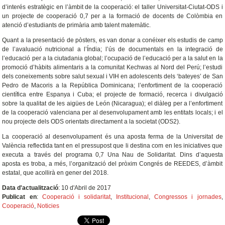
d’interés estratègic en l’àmbit de la cooperació: el taller Universitat-Ciutat-ODS i
un projecte de cooperació 0,7 per a la formació de docents de Colòmbia en
atenció d’estudiants de primària amb talent matemàtic.
Quant a la presentació de pòsters, es van donar a conéixer els estudis de camp
de l’avaluació nutricional a l’Índia; l’ús de documentals en la integració de
l’educació per a la ciutadania global; l’ocupació de l’educació per a la salut en la
promoció d’hàbits alimentaris a la comunitat Kechwas al Nord del Perú; l’estudi
dels coneixements sobre salut sexual i VIH en adolescents dels ‘bateyes’ de San
Pedro de Macoris a la República Dominicana; l’enfortiment de la cooperació
científica entre Espanya i Cuba; el projecte de formació, recerca i divulgació
sobre la qualitat de les aigües de León (Nicaragua); el diàleg per a l’enfortiment
de la cooperació valenciana per al desenvolupament amb les entitats locals; i el
nou projecte dels ODS orientats directament a la societat (ODS2).
La cooperació al desenvolupament és una aposta ferma de la Universitat de
València reflectida tant en el pressupost que li destina com en les iniciatives que
executa a través del programa 0,7 Una Nau de Solidaritat. Dins d’aquesta
aposta es troba, a més, l’organització del pròxim Congrés de REEDES, d’àmbit
estatal, que acollirà en gener del 2018.
Data d'actualització
: 10 d'Abril de 2017
Publicat en
:
Cooperació i solidaritat
,
Institucional
,
Congressos i jornades
,
Cooperació
,
Noticies