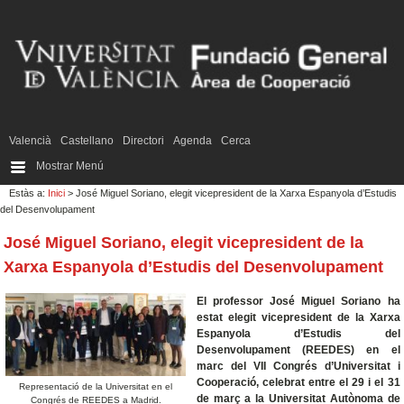
Valencià
Castellano
Directori
Agenda
Cerca
Mostrar Menú
Estàs a:
Inici
> José Miguel Soriano, elegit vicepresident de la Xarxa Espanyola d’Estudis
del Desenvolupament
José Miguel Soriano, elegit vicepresident de la
Xarxa Espanyola d’Estudis del Desenvolupament
El professor José Miguel Soriano ha
estat elegit vicepresident de la Xarxa
Espanyola d’Estudis del
Desenvolupament (REEDES) en el
marc del VII Congrés d’Universitat i
Cooperació, celebrat entre el 29 i el 31
Representació de la Universitat en el
de març a la Universitat Autònoma de
Congrés de REEDES a Madrid.