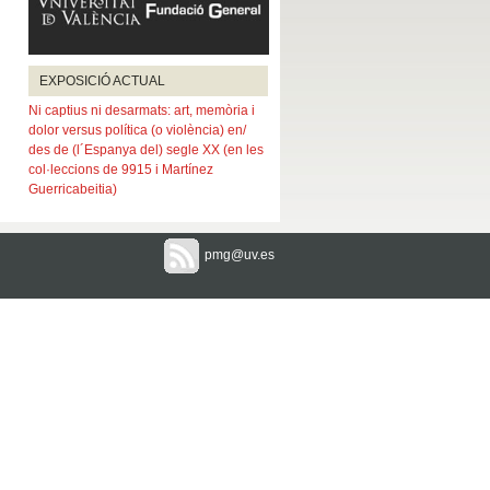
EXPOSICIÓ ACTUAL
Ni captius ni desarmats: art, memòria i
dolor versus política (o violència) en/
des de (l´Espanya del) segle XX (en les
col·leccions de 9915 i Martínez
Guerricabeitia)
pmg@uv.es