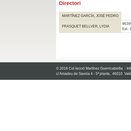
Directori
MARTÍNEZ GARCÍA, JOSÉ PEDRO
9639
FRASQUET BELLVER, LYDIA
Ext.:
© 2016 Col·lecció Martínez Guerricabeitia -
In
c/ Amadeu de Savoia 4 - 5ª planta, 46010 Valè