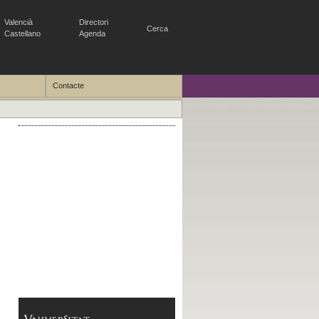
Valencià
Directori
Cerca
Castellano
Agenda
Contacte
Visites guiades
Activitats didàctiques
Taller didàctic 01