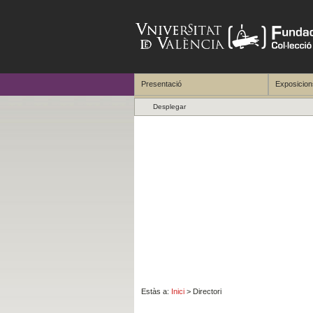
Presentació
Exposicion
Desplegar
Chema López
Estàs a:
Inici
> Directori