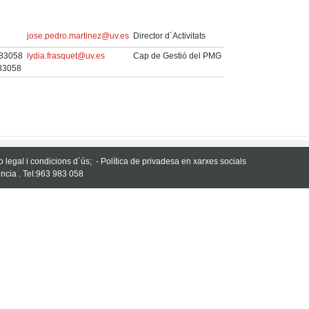
jose.pedro.martinez@uv.es
Director d´Activitats
83058
lydia.frasquet@uv.es
Cap de Gestió del PMG
 83058
fo legal i condicions d´ús;
-
Política de privadesa en xarxes socials
ncia . Tel:963 983 058