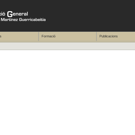
s
Formació
Publicacions
1
2
3
4