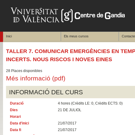
Inici
Els meus cursos
Contacte
TALLER 7. COMUNICAR EMERGÈNCIES EN TEM
INCERTS. NOUS RISCOS I NOVES EINES
28 Places disponibles
Més informació (pdf)
INFORMACIÓ DEL CURS
Duració
4 hores (Crèdits LE: 0, Crèdits ECTS: 0)
Dies
21 DE JULIOL
Horari
Data d'inici
21/07/2017
Data fi
21/07/2017