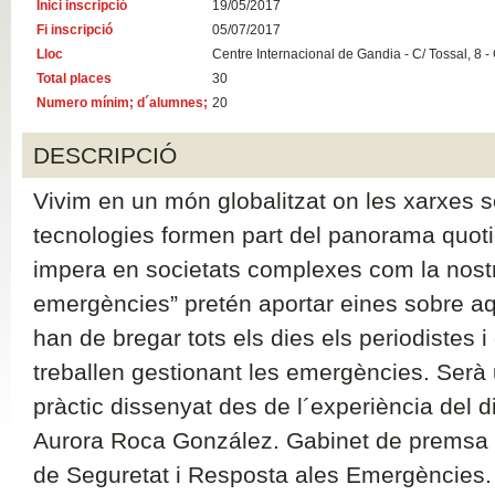
Inici inscripció
19/05/2017
Fi inscripció
05/07/2017
Lloc
Centre Internacional de Gandia - C/ Tossal, 8 -
Total places
30
Numero mínim; d´alumnes;
20
DESCRIPCIÓ
Vivim en un món globalitzat on les xarxes s
tecnologies formen part del panorama quotidi
impera en societats complexes com la nostra
emergències” pretén aportar eines sobre aqu
han de bregar tots els dies els periodistes i
treballen gestionant les emergències. Serà
pràctic dissenyat des de l´experiència del d
Aurora Roca González. Gabinet de premsa 
de Seguretat i Resposta ales Emergències.