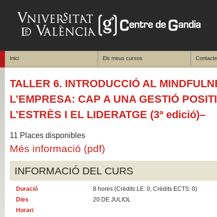
Inici
Els meus cursos
Contacte
TALLER 6. INTRODUCCIÓ AL MINDFULN
L’EMPRESA: CAP A UNA GESTIÓ POSIT
L’ESTRÈS I EL LIDERATGE (3ª edició)–
11 Places disponibles
Més informació (pdf)
INFORMACIÓ DEL CURS
Duració
8 hores (Crèdits LE: 0, Crèdits ECTS: 0)
Dies
20 DE JULIOL
Horari