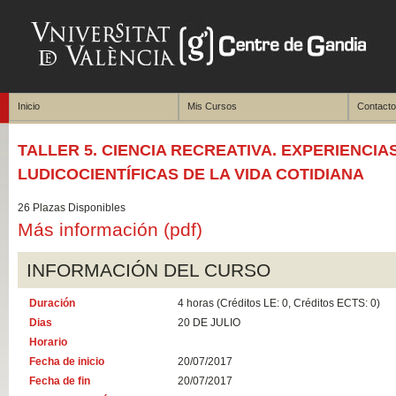
Inicio
Mis Cursos
Contacto
TALLER 5. CIENCIA RECREATIVA. EXPERIENCIA
LUDICOCIENTÍFICAS DE LA VIDA COTIDIANA
26 Plazas Disponibles
Más información (pdf)
INFORMACIÓN DEL CURSO
Duración
4 horas (Créditos LE: 0, Créditos ECTS: 0)
Dias
20 DE JULIO
Horario
Fecha de inicio
20/07/2017
Fecha de fin
20/07/2017