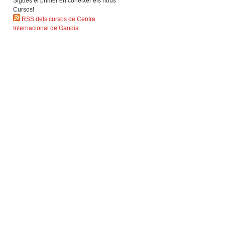
Sigues el primer en coneixer els nous
Cursos!
RSS dels cursos de Centre
Internacional de Gandia