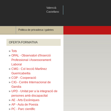
Valencià
Castellano
Politica de privadesa i galetes
OFERTA FORMATIVA
Tots
OPAL - Observatori d'Inserció
Professional i Assessorament
Laboral
CMG - Col·lecció Martínez
Guerricabeitia
COP - Cooperació
CIG - Centre Internacional de
Gandia
UPD - Unitat per a la integració de
persones amb discapacitat
AE - Arts Escèniques
AP - Aula de Poesia
PC - Parc científic