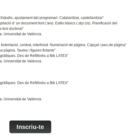
Xstudio, ajustament del programari. Catalanitzar, castellanitzar”
ació d’ un document font (.tex). Estils bàsics (.sty/.cls). Planificació del
tesi doctoral”
. Universitat de València.
ia. Indentació, centrat, interliniat. Numeració de pàgina. Capçal i peu de pàgina”
a pàgina. Taules i figures flotants”
bliogràfiques. Des de RefWorks a Bib LATEX”
. Universitat de València.
bliogràfiques. Des de RefWorks a Bib LATEX”
. Universitat de València.
Inscriu-te