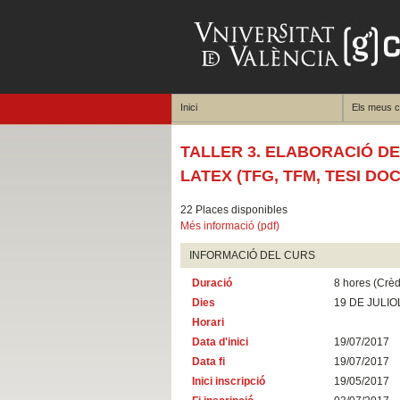
Inici
Els meus 
TALLER 3. ELABORACIÓ D
LATEX (TFG, TFM, TESI DO
22 Places disponibles
Més informació (pdf)
INFORMACIÓ DEL CURS
Duració
8 hores (Crèd
Dies
19 DE JULIO
Horari
Data d'inici
19/07/2017
Data fi
19/07/2017
Inici inscripció
19/05/2017