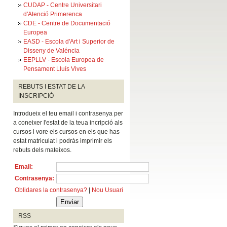
CUDAP - Centre Universitari
d'Atenció Primerenca
CDE - Centre de Documentació
Europea
EASD - Escola d'Art i Superior de
Disseny de Valéncia
EEPLLV - Escola Europea de
Pensament Lluís Vives
REBUTS I ESTAT DE LA
INSCRIPCIÓ
Introdueix el teu email i contrasenya per
a coneixer l'estat de la teua incripció als
cursos i vore els cursos en els que has
estat matriculat i podràs imprimir els
rebuts dels mateixos.
Email
:
Contrasenya
:
Oblidares la contrasenya?
|
Nou Usuari
RSS