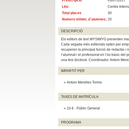
Fi inscripció
03/07/2017
Lloc
Centre Intern
Total places
30
Numero mínim; d´alumnes;
20
DESCRIPCIÓ
Els editors de text WYSIWYG presenten manc
Cada vegada més editorials opten per empr
recuperen la principal funció de redactar i n
l’alumnat i el professorat en l’ús bàsic de
una tesi doctoral. Coordinador. Antoni Mere
IMPARTIT PER
Antoni Merelles Tormo
TAXES DE MATRÍCULA
10 € - Públic General
PROGRAMA