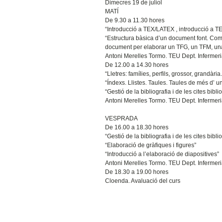
Dimecres 19 de juliol
MATÍ
De 9.30 a 11.30 hores
“Introducció a TEX/LATEX , introducció a TE
“Estructura bàsica d’un document font. Compil
document per elaborar un TFG, un TFM, una 
Antoni Merelles Tormo. TEU Dept. Infermeria
De 12.00 a 14.30 hores
“Lletres: famílies, perfils, grossor, grandàr
“Índexs. Llistes. Taules. Taules de més d’ un
“Gestió de la bibliografia i de les cites bi
Antoni Merelles Tormo. TEU Dept. Infermeria
VESPRADA
De 16.00 a 18.30 hores
“Gestió de la bibliografia i de les cites bi
“Elaboració de gràfiques i figures”
“Introducció a l’elaboració de diapositives”
Antoni Merelles Tormo. TEU Dept. Infermeria
De 18.30 a 19.00 hores
Cloenda. Avaluació del curs