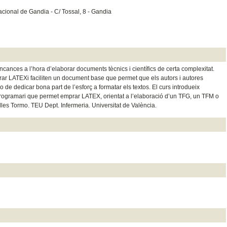
acional de Gandia - C/ Tossal, 8 - Gandia
ances a l’hora d’elaborar documents tècnics i científics de certa complexitat.
ar LATEXi faciliten un document base que permet que els autors i autores
o de dedicar bona part de l’esforç a formatar els textos. El curs introdueix
l programari que permet emprar LATEX, orientat a l’elaboració d’un TFG, un TFM o
lles Tormo. TEU Dept. Infermeria. Universitat de València.