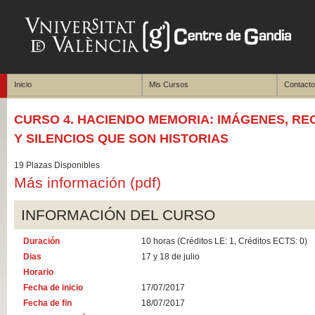
Inicio
Mis Cursos
Contacto
CURSO 4. HACIENDO MEMORIA: IMÁGENES, R
Y SILENCIOS QUE SON HISTORIAS
19 Plazas Disponibles
Más información (pdf)
INFORMACIÓN DEL CURSO
Duración
10 horas (Créditos LE: 1, Créditos ECTS: 0)
Dias
17 y 18 de julio
Horario
Fecha de inicio
17/07/2017
Fecha de fin
18/07/2017