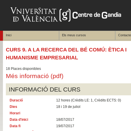
Inici
Els meus cursos
Contacte
CURS 9. A LA RECERCA DEL BÉ COMÚ: ÈTICA I
HUMANISME EMPRESARIAL
18 Places disponibles
Més informació (pdf)
INFORMACIÓ DEL CURS
Duració
12 hores (Crèdits LE: 1, Crèdits ECTS: 0)
Dies
18 i 19 de juliol
Horari
Data d'inici
18/07/2017
Data fi
19/07/2017