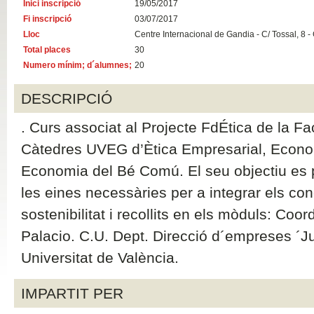
Inici inscripció
19/05/2017
Fi inscripció
03/07/2017
Lloc
Centre Internacional de Gandia - C/ Tossal, 8 -
Total places
30
Numero mínim; d´alumnes;
20
DESCRIPCIÓ
. Curs associat al Projecte FdÉtica de la Fa
Càtedres UVEG d’Ètica Empresarial, Econo
Economia del Bé Comú. El seu objectiu es pr
les eines necessàries per a integrar els co
sostenibilitat i recollits en els mòduls: Coo
Palacio. C.U. Dept. Direcció d´empreses ´
Universitat de València.
IMPARTIT PER