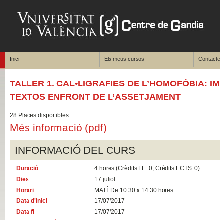
Inici
Els meus cursos
Contacte
TALLER 1. CAL•LIGRAFIES DE L’HOMOFÒBIA: IM
TEXTOS ENFRONT DE L’ASSETJAMENT
28 Places disponibles
Més informació (pdf)
INFORMACIÓ DEL CURS
Duració
4 hores (Crèdits LE: 0, Crèdits ECTS: 0)
Dies
17 juliol
Horari
MATÍ. De 10:30 a 14:30 hores
Data d'inici
17/07/2017
Data fi
17/07/2017