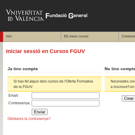
Inici
Els meus cursos
Contacte
Iniciar sessió en Cursos FGUV
Ja tinc compte
No tinc compt
Si has fet algun dels cursos de l'Oferta Formativa
Necessites cr
de la FGUV.
a inscriure't en
Email
:
Contrasenya
:
Oblidares la contrasenya?